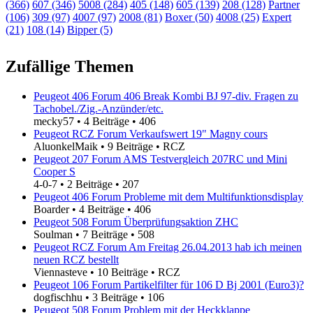
(366)
607 (346)
5008 (284)
405 (148)
605 (139)
208 (128)
Partner
(106)
309 (97)
4007 (97)
2008 (81)
Boxer (50)
4008 (25)
Expert
(21)
108 (14)
Bipper (5)
Zufällige Themen
Peugeot 406 Forum 406 Break Kombi BJ 97-div. Fragen zu
Tachobel./Zig.-Anzünder/etc.
mecky57
•
4 Beiträge
•
406
Peugeot RCZ Forum Verkaufswert 19" Magny cours
AluonkelMaik
•
9 Beiträge
•
RCZ
Peugeot 207 Forum AMS Testvergleich 207RC und Mini
Cooper S
4-0-7
•
2 Beiträge
•
207
Peugeot 406 Forum Probleme mit dem Multifunktionsdisplay
Boarder
•
4 Beiträge
•
406
Peugeot 508 Forum Überprüfungsaktion ZHC
Soulman
•
7 Beiträge
•
508
Peugeot RCZ Forum Am Freitag 26.04.2013 hab ich meinen
neuen RCZ bestellt
Viennasteve
•
10 Beiträge
•
RCZ
Peugeot 106 Forum Partikelfilter für 106 D Bj 2001 (Euro3)?
dogfischhu
•
3 Beiträge
•
106
Peugeot 508 Forum Problem mit der Heckklappe