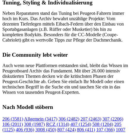
Tuning, Styling & Individualisierung
Neben Reparaturen stand das Tuning bei Peugeot-Fahrern immer
hoch im Kurs. Das Archiv bewahrt unzählige Projekte: Vom
dezenten Tieferlegen mittels Eibach-Federn über den Einbau von
Sportabgasanlagen (z.B. Rüffer oder Musketier) bis hin zu
kompletten Bodykits. Besonders für die CC-Modelle (Coupe-
Cabriolet) gibt es wertvolle Tipps zur Pflege der Dachmechanik.
Die Community lebt weiter
Auch wenn neue Plattformen entstanden sind, bleibt das Wissen im
Peugeotboard Archiv das Fundament. Mit über 26.000 intensiv
diskutierten Themen decken wir die kritischsten Phasen der
Peugeot-Geschichte ab. Geben Sie einfach Ihr Modell oder einen
technischen Begriff in die Suche ein und tauchen Sie ein in das
Wissen von tausenden Peugeot-Experten.
Nach Modell stöbern
206 (3581)
Allgemein (3417)
306 (2482)
207 (2463)
307 (2206)
106 (2011)
308 (1987)
RCZ (1314)
407 (1254)
508 (1204)
205
(1125)
406 (936)
3008 (450)
807 (424)
806 (411)
107 (366)
1007