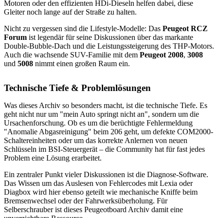
Motoren oder den effizienten HDi-Dieseln helfen dabei, diese
Gleiter noch lange auf der Straße zu halten.
Nicht zu vergessen sind die Lifestyle-Modelle: Das
Peugeot RCZ
Forum
ist legendär für seine Diskussionen über das markante
Double-Bubble-Dach und die Leistungssteigerung des THP-Motors.
Auch die wachsende SUV-Familie mit dem
Peugeot 2008
,
3008
und
5008
nimmt einen großen Raum ein.
Technische Tiefe & Problemlösungen
Was dieses Archiv so besonders macht, ist die technische Tiefe. Es
geht nicht nur um "mein Auto springt nicht an", sondern um die
Ursachenforschung. Ob es um die berüchtigte Fehlermeldung
"Anomalie Abgasreinigung" beim 206 geht, um defekte COM2000-
Schaltereinheiten oder um das korrekte Anlernen von neuen
Schlüsseln im BSI-Steuergerät – die Community hat für fast jedes
Problem eine Lösung erarbeitet.
Ein zentraler Punkt vieler Diskussionen ist die Diagnose-Software.
Das Wissen um das Auslesen von Fehlercodes mit Lexia oder
Diagbox wird hier ebenso geteilt wie mechanische Kniffe beim
Bremsenwechsel oder der Fahrwerksüberholung. Für
Selberschrauber ist dieses Peugeotboard Archiv damit eine