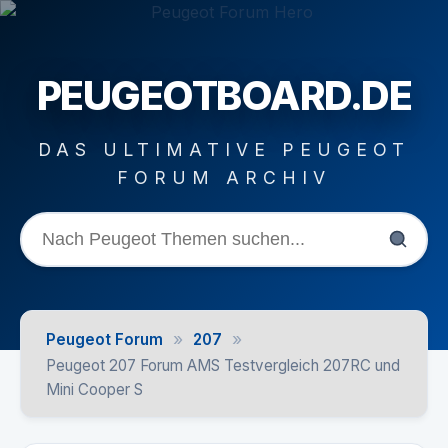
PEUGEOTBOARD.DE
DAS ULTIMATIVE PEUGEOT
FORUM ARCHIV
»
»
Peugeot Forum
207
Peugeot 207 Forum AMS Testvergleich 207RC und
Mini Cooper S