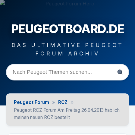
PEUGEOTBOARD.DE
DAS ULTIMATIVE PEUGEOT
FORUM ARCHIV
»
»
Peugeot Forum
RCZ
Peugeot RCZ Forum Am Freitag 26.04.2013 hab ich
meinen neuen RCZ bestellt