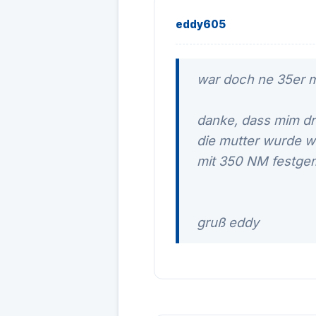
eddy605
war doch ne 35er mu
danke, dass mim d
die mutter wurde w
mit 350 NM festgema
gruß eddy