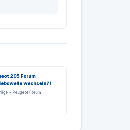
eot 205 Forum
iebswelle wechseln?!
träge • Peugeot Forum