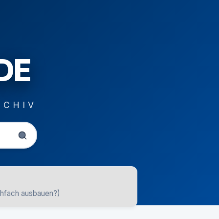
DE
RCHIV
uhfach ausbauen?)