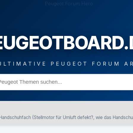
EUGEOTBOARD.
ULTIMATIVE PEUGEOT FORUM A
Handschuhfach (Stellmotor für Umluft defekt?, wie das Handsch