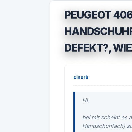
PEUGEOT 406
HANDSCHUHF
DEFEKT?, WI
cinorb
Hi,
bei mir scheint es 
Handschuhfach) zu 