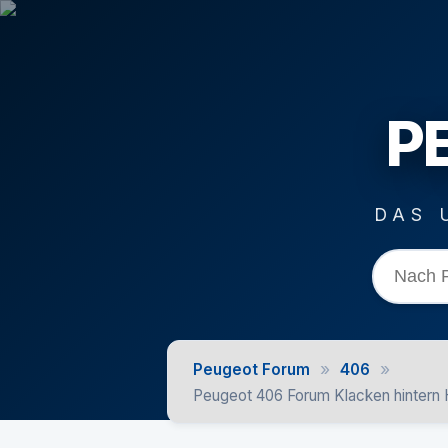
P
DAS 
»
»
Peugeot Forum
406
Peugeot 406 Forum Klacken hintern 