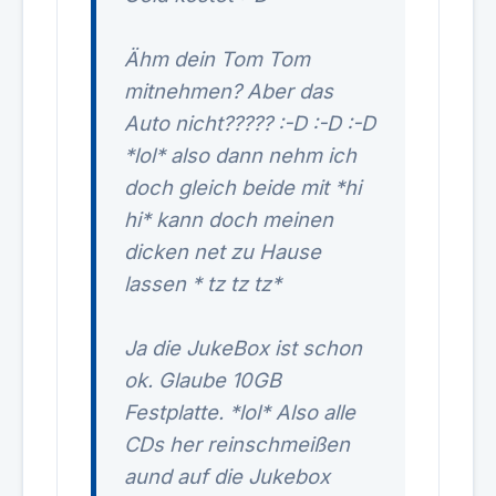
Ähm dein Tom Tom
mitnehmen? Aber das
Auto nicht????? :-D :-D :-D
*lol* also dann nehm ich
doch gleich beide mit *hi
hi* kann doch meinen
dicken net zu Hause
lassen * tz tz tz*
Ja die JukeBox ist schon
ok. Glaube 10GB
Festplatte. *lol* Also alle
CDs her reinschmeißen
aund auf die Jukebox