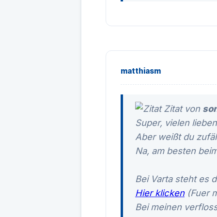
matthiasm
Zitat von
so
Super, vielen liebe
Aber weißt du zufäl
Na, am besten beim
Bei Varta steht es d
Hier klicken
(Fuer 
Bei meinen verflos