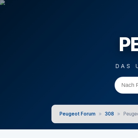
P
DAS 
»
»
Peugeot Forum
308
Peugeo