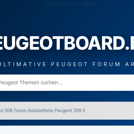
EUGEOTBOARD.
ULTIMATIVE PEUGEOT FORUM A
t 308 Forum Autobatterie Peugeot 308 II