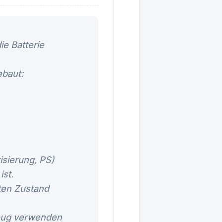
ie Batterie
ebaut:
isierung, PS)
ist.
uten Zustand
zeug verwenden