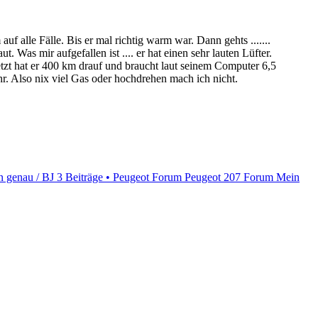
 alle Fälle. Bis er mal richtig warm war. Dann gehts .......
 Was mir aufgefallen ist .... er hat einen sehr lauten Lüfter.
Jetzt hat er 400 km drauf und braucht laut seinem Computer 6,5
hr. Also nix viel Gas oder hochdrehen mach ich nicht.
 genau / BJ
3 Beiträge • Peugeot Forum
Peugeot 207 Forum Mein