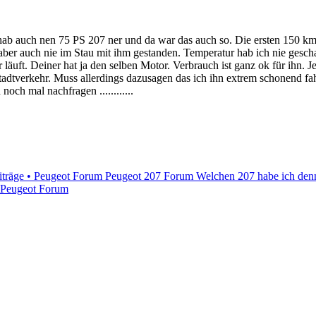
ab auch nen 75 PS 207 ner und da war das auch so. Die ersten 150 km auf
ber auch nie im Stau mit ihm gestanden. Temperatur hab ich nie geschaut.
r läuft. Deiner hat ja den selben Motor. Verbrauch ist ganz ok für ihn. 
tadtverkehr. Muss allerdings dazusagen das ich ihn extrem schonend fa
och mal nachfragen ............
iträge • Peugeot Forum
Peugeot 207 Forum Welchen 207 habe ich denn
• Peugeot Forum