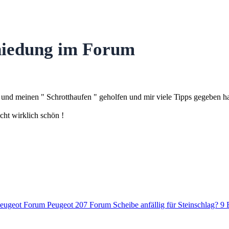
hiedung im Forum
 und meinen " Schrotthaufen " geholfen und mir viele Tipps gegeben h
cht wirklich schön !
Peugeot Forum
Peugeot 207 Forum Scheibe anfällig für Steinschlag?
9 