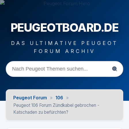
PEUGEOTBOARD.DE
DAS ULTIMATIVE PEUGEOT
FORUM ARCHIV
»
»
Peugeot Forum
106
Peugeot 106 Forum Zündkabel gebrochen -
Katschaden zu befürchten?