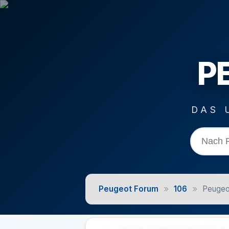
P
DAS 
»
»
Peugeot Forum
106
Peugeo