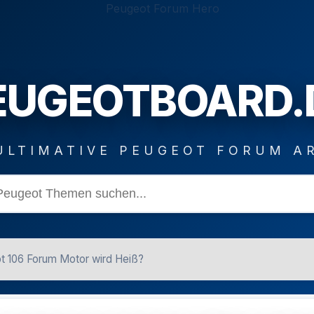
EUGEOTBOARD.
ULTIMATIVE PEUGEOT FORUM A
t 106 Forum Motor wird Heiß?