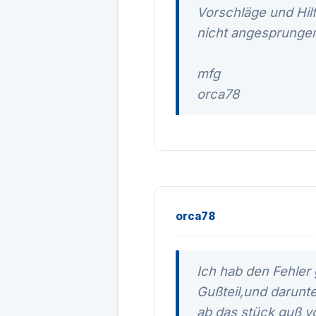
Vorschläge und Hilf
nicht angesprunge
mfg
orca78
orca78
Ich hab den Fehler 
Gußteil,und darunt
ab das stück guß v