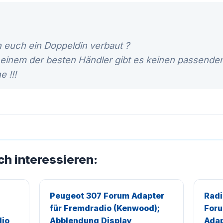
n euch ein Doppeldin verbaut ?
inem der besten Händler gibt es keinen passende
 !!!
ch interessieren:
Peugeot 307 Forum Adapter
Radi
für Fremdradio (Kenwood);
For
dio
Abblendung Display
Adap