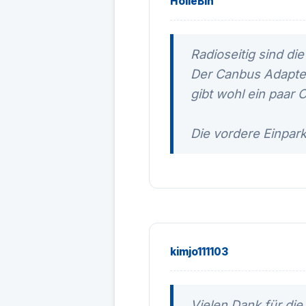
HolleBln
Radioseitig sind di
Der Canbus Adapter
gibt wohl ein paar 
Die vordere Einpark
kimjo111103
Vielen Dank für die