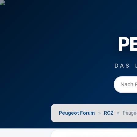
P
DAS 
»
»
Peugeot Forum
RCZ
Peuge