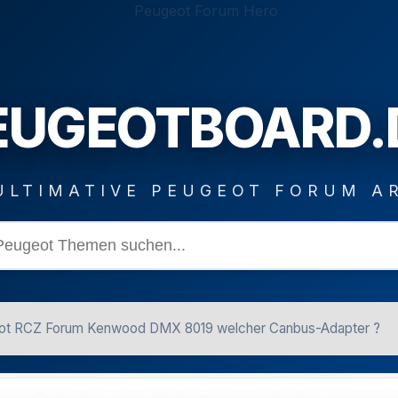
EUGEOTBOARD.
ULTIMATIVE PEUGEOT FORUM A
ot RCZ Forum Kenwood DMX 8019 welcher Canbus-Adapter ?