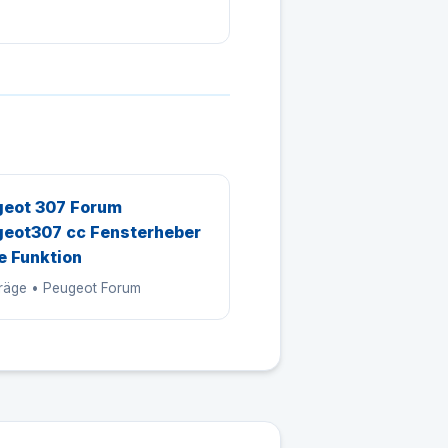
eot 307 Forum
eot307 cc Fensterheber
e Funktion
träge • Peugeot Forum