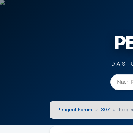
P
DAS 
»
»
Peugeot Forum
307
Peugeo