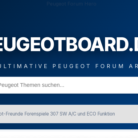
EUGEOTBOARD.
ULTIMATIVE PEUGEOT FORUM A
t-Freunde Forenspiele 307 SW A/C und ECO Funktion