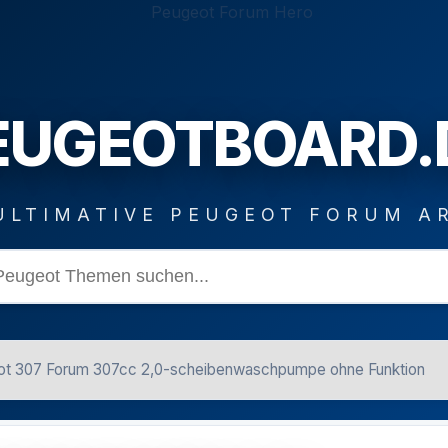
EUGEOTBOARD.
ULTIMATIVE PEUGEOT FORUM A
t 307 Forum 307cc 2,0-scheibenwaschpumpe ohne Funktion