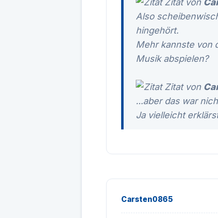
Zitat von
Ca
Also scheibenwisch
hingehört.
Mehr kannste von d
Musik abspielen?
Zitat von
Ca
...aber das war nic
Ja vielleicht erklä
Carsten0865