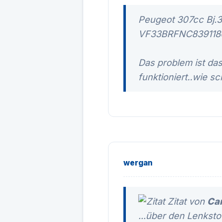
Peugeot 307cc Bj.
VF33BRFNC839118
Das problem ist da
funktioniert..wie 
wergan
Zitat von
Ca
...über den Lenksto