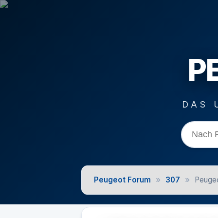
P
DAS 
»
»
Peugeot Forum
307
Peugeo