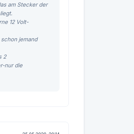
das am Stecker der
iegt.
ne 12 Volt-
b schon jemand
s 2
r-nur die