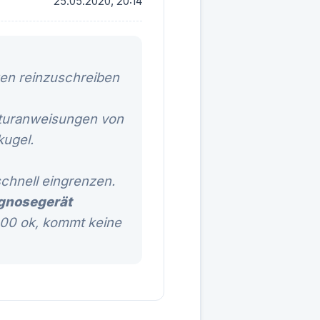
25.05.2020, 20:14
gen reinzuschreiben
aturanweisungen von
kugel.
schnell eingrenzen.
gnosegerät
00 ok, kommt keine