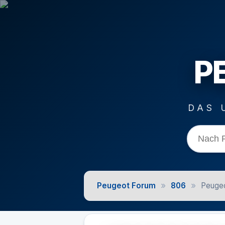
P
DAS 
»
»
Peugeot Forum
806
Peugeo