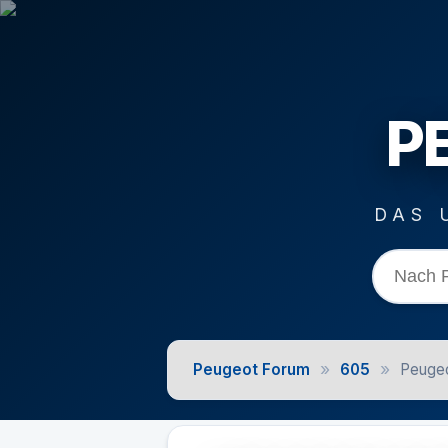
P
DAS 
»
»
Peugeot Forum
605
Peugeo