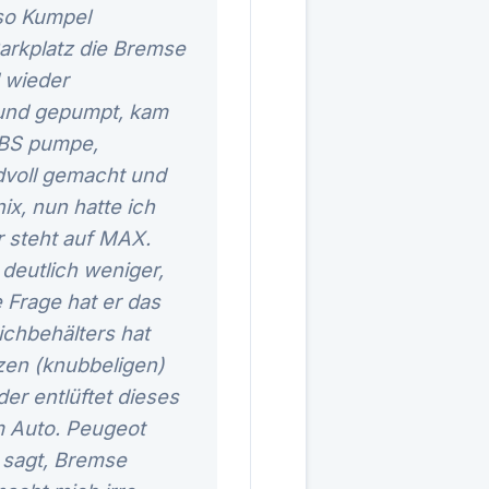
lso Kumpel
arkplatz die Bremse
d wieder
 und gepumpt, kam
 ABS pumpe,
ndvoll gemacht und
ix, nun hatte ich
r steht auf MAX.
deutlich weniger,
 Frage hat er das
ichbehälters hat
zen (knubbeligen)
der entlüftet dieses
m Auto. Peugeot
 sagt, Bremse