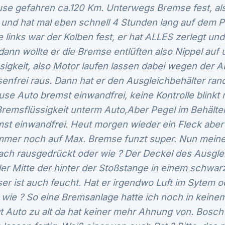
use gefahren ca.120 Km. Unterwegs Bremse fest, a
und hat mal eben schnell 4 Stunden lang auf dem P
e links war der Kolben fest, er hat ALLES zerlegt un
nn wollte er die Bremse entlüften also Nippel auf
ssigkeit, also Motor laufen lassen dabei wegen der
senfrei raus. Dann hat er den Ausgleichbehälter ra
se Auto bremst einwandfrei, keine Kontrolle blinkt n
Bremsflüssigkeit unterm Auto,Aber Pegel im Behälte
mst einwandfrei. Heut morgen wieder ein Fleck aber 
immer noch auf Max. Bremse funzt super. Nun meine
fach rausgedrückt oder wie ? Der Deckel des Ausgle
der Mitte der hinter der Stoßstange in einem schwar
ser ist auch feucht. Hat er irgendwo Luft im Sytem o
 wie ? So eine Bremsanlage hatte ich noch in keine
gt Auto zu alt da hat keiner mehr Ahnung von. Bosch