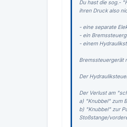
Du hast die sog.- 
ihren Druck also n
- eine separate Ele
- ein Bremssteuerg
- einem Hydraulikst
Bremssteuergerät 
Der Hydrauliksteuer
Der Verlust am "sc
a) "Knubbel" zum B
b) "Knubbel" zur P
Stoßstange/vordere