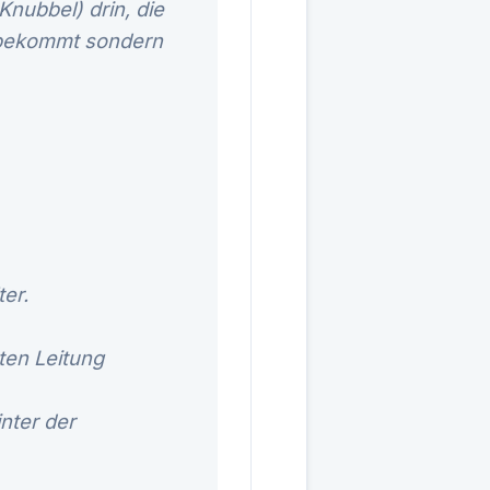
nubbel) drin, die
r bekommt sondern
er.
ten Leitung
nter der