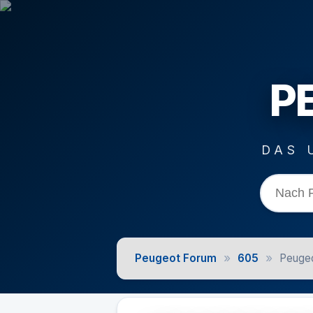
P
DAS 
»
»
Peugeot Forum
605
Peugeo