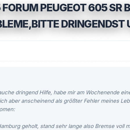
 FORUM PEUGEOT 605 SR 
EME,BITTE DRINGENDST UM
rauche dringend Hilfe, habe mir am Wochenende ein
 sich aber anscheinend als größter Fehler meines Le
nomen:
mburg geholt, stand sehr lange also Bremse voll mi