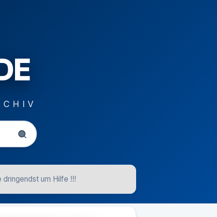
DE
RCHIV
ringendst um Hilfe !!!