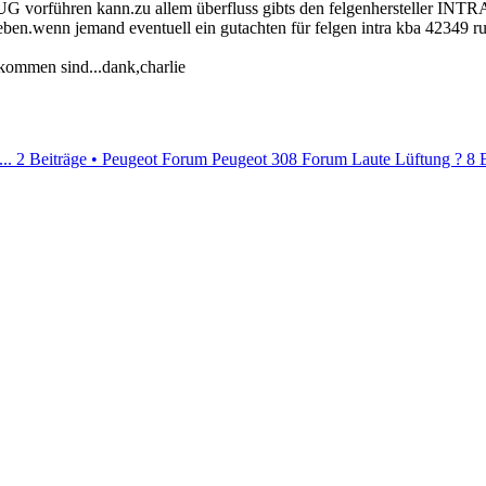
UG vorführen kann.zu allem überfluss gibts den felgenhersteller INTRA
ben.wenn jemand eventuell ein gutachten für felgen intra kba 42349 ru
ekommen sind...dank,charlie
..
2 Beiträge • Peugeot Forum
Peugeot 308 Forum Laute Lüftung ?
8 