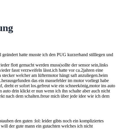
tung
el geändert hatte musste ich den PUG kurzerhand stilllegen und
wieder flott gemacht werden muss(sollte der sensor sein,links
der fasst verzweifeln lässt.ich hatte vor ca.2jahren eine
n stecker welcher am lüftermotor hängt saft anzuliegen.beim
t.herausgefunden das ein massefehler im motor vorliegt habe
, dreht er sofort los.gefreut wie ein schneekönig,motor ins auto
auto drin klickt er nun wenn ich ihn schalte aber auch nicht
rekt nach dem schalten.freue mich über jede idee wie ich dem
stauben den guten :lol: leider gibts noch ein kompliziertes
 will der gute mann ein gutachten welches ich nicht