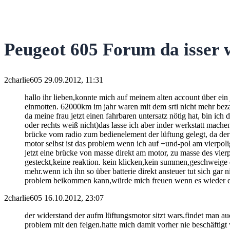
Peugeot 605 Forum da isser w
2charlie605
29.09.2012, 11:31
hallo ihr lieben,konnte mich auf meinem alten account über ein
einmotten. 62000km im jahr waren mit dem srti nicht mehr beza
da meine frau jetzt einen fahrbaren untersatz nötig hat, bin ich
oder rechts weiß nicht)das lasse ich aber inder werkstatt mache
brücke vom radio zum bedienelement der lüftung gelegt, da der 
motor selbst ist das problem wenn ich auf +und-pol am vierpoli
jetzt eine brücke von masse direkt am motor, zu masse des vierp
gesteckt,keine reaktion. kein klicken,kein summen,geschweige d
mehr.wenn ich ihn so über batterie direkt ansteuer tut sich ga
problem beikommen kann,würde mich freuen wenn es wieder ein 
2charlie605
16.10.2012, 23:07
der widerstand der aufm lüftungsmotor sitzt wars.findet man auch
problem mit den felgen.hatte mich damit vorher nie beschäftigt