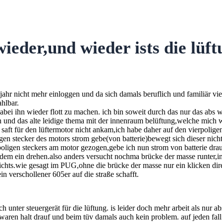
ieder,und wieder ists die lüf
 jahr nicht mehr einloggen und da sich damals beruflich und familiär vi
hlbar.
 dabei ihn wieder flott zu machen. ich bin soweit durch das nur das abs 
n und das alte leidige thema mit der innenraum belüftung,welche mich wie
saft für den lüftermotor nicht ankam,ich habe daher auf den vierpolige
gen stecker des motors strom gebe(von batterie)bewegt sich dieser nich
oligen steckers am motor gezogen,gebe ich nun strom von batterie drauf
em ein drehen.also anders versucht nochma brücke der masse runter,im 
r nichts.wie gesagt im PUG,ohne die brücke der masse nur ein klicken di
verschollener 605er auf die straße schafft.
 unter steuergerät für die lüftung. is leider doch mehr arbeit als nur ab
 waren halt drauf und beim tüv damals auch kein problem. auf jeden fall