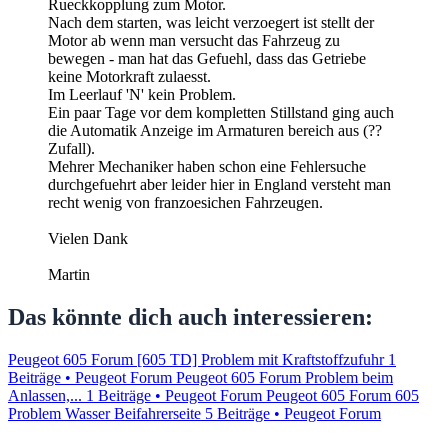
Rueckkopplung zum Motor.
Nach dem starten, was leicht verzoegert ist stellt der
Motor ab wenn man versucht das Fahrzeug zu
bewegen - man hat das Gefuehl, dass das Getriebe
keine Motorkraft zulaesst.
Im Leerlauf 'N' kein Problem.
Ein paar Tage vor dem kompletten Stillstand ging auch
die Automatik Anzeige im Armaturen bereich aus (??
Zufall).
Mehrer Mechaniker haben schon eine Fehlersuche
durchgefuehrt aber leider hier in England versteht man
recht wenig von franzoesichen Fahrzeugen.
Vielen Dank
Martin
Das könnte dich auch interessieren:
Peugeot 605 Forum [605 TD] Problem mit Kraftstoffzufuhr
1
Beiträge • Peugeot Forum
Peugeot 605 Forum Problem beim
Anlassen,...
1 Beiträge • Peugeot Forum
Peugeot 605 Forum 605
Problem Wasser Beifahrerseite
5 Beiträge • Peugeot Forum