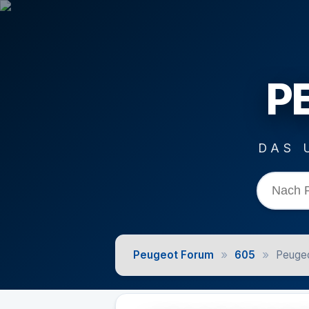
P
DAS 
»
»
Peugeot Forum
605
Peugeo