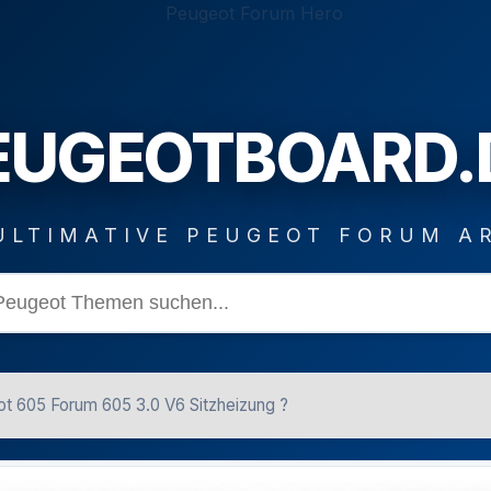
EUGEOTBOARD.
ULTIMATIVE PEUGEOT FORUM A
t 605 Forum 605 3.0 V6 Sitzheizung ?