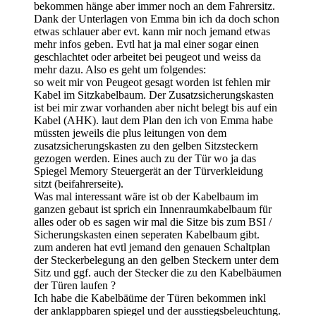
bekommen hänge aber immer noch an dem Fahrersitz.
Dank der Unterlagen von Emma bin ich da doch schon
etwas schlauer aber evt. kann mir noch jemand etwas
mehr infos geben. Evtl hat ja mal einer sogar einen
geschlachtet oder arbeitet bei peugeot und weiss da
mehr dazu. Also es geht um folgendes:
so weit mir von Peugeot gesagt worden ist fehlen mir
Kabel im Sitzkabelbaum. Der Zusatzsicherungskasten
ist bei mir zwar vorhanden aber nicht belegt bis auf ein
Kabel (AHK). laut dem Plan den ich von Emma habe
müssten jeweils die plus leitungen von dem
zusatzsicherungskasten zu den gelben Sitzsteckern
gezogen werden. Eines auch zu der Tür wo ja das
Spiegel Memory Steuergerät an der Türverkleidung
sitzt (beifahrerseite).
Was mal interessant wäre ist ob der Kabelbaum im
ganzen gebaut ist sprich ein Innenraumkabelbaum für
alles oder ob es sagen wir mal die Sitze bis zum BSI /
Sicherungskasten einen seperaten Kabelbaum gibt.
zum anderen hat evtl jemand den genauen Schaltplan
der Steckerbelegung an den gelben Steckern unter dem
Sitz und ggf. auch der Stecker die zu den Kabelbäumen
der Türen laufen ?
Ich habe die Kabelbäüme der Türen bekommen inkl
der anklappbaren spiegel und der ausstiegsbeleuchtung.