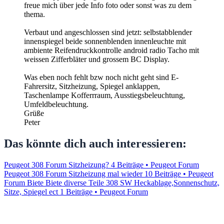
freue mich über jede Info foto oder sonst was zu dem
thema.
Verbaut und angeschlossen sind jetzt: selbstabblender
innenspiegel beide sonnenblenden innenleuchte mit
ambiente Reifendruckkontrolle android radio Tacho mit
weissen Zifferbläter und grossem BC Display.
Was eben noch fehlt bzw noch nicht geht sind E-
Fahrersitz, Sitzheizung, Spiegel anklappen,
Taschenlampe Kofferrraum, Ausstiegsbeleuchtung,
Umfeldbeleuchtung.
Grüße
Peter
Das könnte dich auch interessieren:
Peugeot 308 Forum Sitzheizung?
4 Beiträge • Peugeot Forum
Peugeot 308 Forum Sitzheizung mal wieder
10 Beiträge • Peugeot
Forum
Biete Biete diverse Teile 308 SW Heckablage,Sonnenschutz,
Sitze, Spiegel ect
1 Beiträge • Peugeot Forum