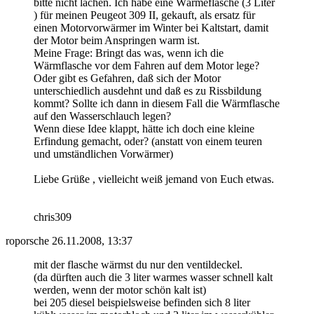
bitte nicht lachen. Ich habe eine Wärmeflasche (3 Liter
) für meinen Peugeot 309 II, gekauft, als ersatz für
einen Motorvorwärmer im Winter bei Kaltstart, damit
der Motor beim Anspringen warm ist.
Meine Frage: Bringt das was, wenn ich die
Wärmflasche vor dem Fahren auf dem Motor lege?
Oder gibt es Gefahren, daß sich der Motor
unterschiedlich ausdehnt und daß es zu Rissbildung
kommt? Sollte ich dann in diesem Fall die Wärmflasche
auf den Wasserschlauch legen?
Wenn diese Idee klappt, hätte ich doch eine kleine
Erfindung gemacht, oder? (anstatt von einem teuren
und umständlichen Vorwärmer)
Liebe Grüße , vielleicht weiß jemand von Euch etwas.
chris309
roporsche
26.11.2008, 13:37
mit der flasche wärmst du nur den ventildeckel.
(da dürften auch die 3 liter warmes wasser schnell kalt
werden, wenn der motor schön kalt ist)
bei 205 diesel beispielsweise befinden sich 8 liter