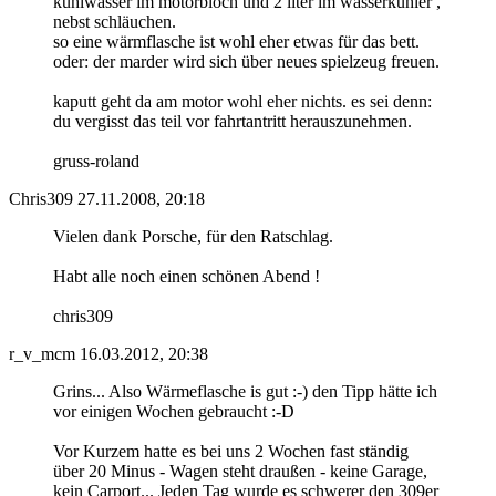
kühlwasser im motorbloch und 2 liter im wasserkühler ,
nebst schläuchen.
so eine wärmflasche ist wohl eher etwas für das bett.
oder: der marder wird sich über neues spielzeug freuen.
kaputt geht da am motor wohl eher nichts. es sei denn:
du vergisst das teil vor fahrtantritt herauszunehmen.
gruss-roland
Chris309
27.11.2008, 20:18
Vielen dank Porsche, für den Ratschlag.
Habt alle noch einen schönen Abend !
chris309
r_v_mcm
16.03.2012, 20:38
Grins... Also Wärmeflasche is gut :-) den Tipp hätte ich
vor einigen Wochen gebraucht :-D
Vor Kurzem hatte es bei uns 2 Wochen fast ständig
über 20 Minus - Wagen steht draußen - keine Garage,
kein Carport... Jeden Tag wurde es schwerer den 309er