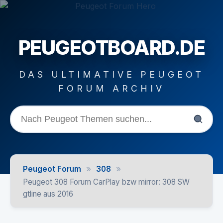
PEUGEOTBOARD.DE
DAS ULTIMATIVE PEUGEOT
FORUM ARCHIV
»
»
Peugeot Forum
308
Peugeot 308 Forum CarPlay bzw mirror: 308 SW
gtline aus 2016