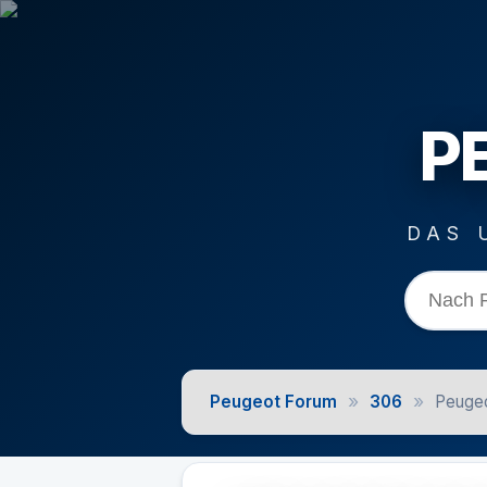
P
DAS 
»
»
Peugeot Forum
306
Peugeo