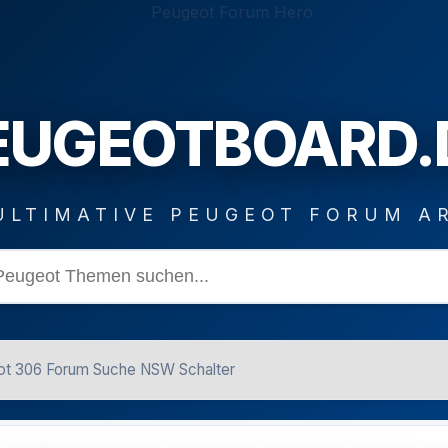
EUGEOTBOARD.
ULTIMATIVE PEUGEOT FORUM A
t 306 Forum Suche NSW Schalter