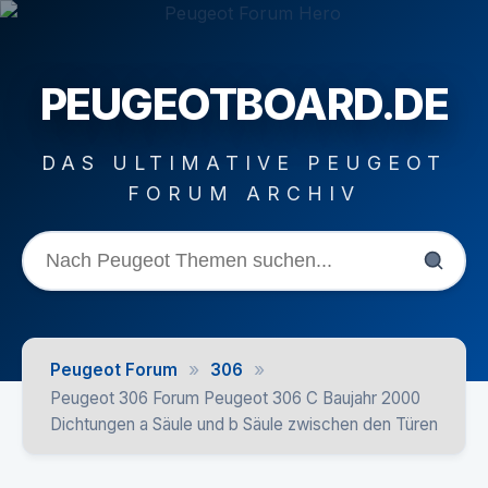
PEUGEOTBOARD.DE
DAS ULTIMATIVE PEUGEOT
FORUM ARCHIV
»
»
Peugeot Forum
306
Peugeot 306 Forum Peugeot 306 C Baujahr 2000
Dichtungen a Säule und b Säule zwischen den Türen