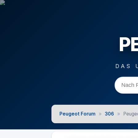
P
DAS 
»
»
Peugeot Forum
306
Peugeo