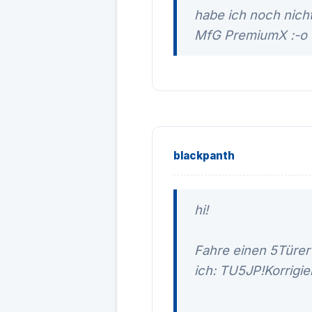
habe ich noch nich
MfG PremiumX :-o
blackpanth
hi!
Fahre einen 5Türe
ich: TU5JP!Korrigie