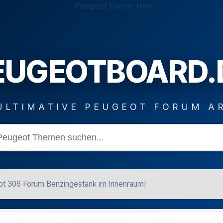
EUGEOTBOARD.
ULTIMATIVE PEUGEOT FORUM A
t 306 Forum Benzingestank im Innenraum!