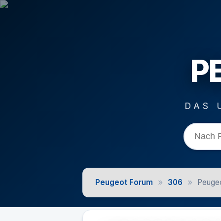
P
DAS 
»
»
Peugeot Forum
306
Peugeo