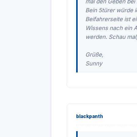
mal den Geben bei 
Bein 5türer würde i
Beifahrerseite ist 
Wissens nach ein A
werden. Schau mal, o
Grüße,
Sunny
blackpanth