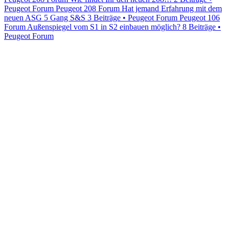
Peugeot Forum
Peugeot 208 Forum Hat jemand Erfahrung mit dem
neuen ASG 5 Gang S&S
3 Beiträge • Peugeot Forum
Peugeot 106
Forum Außenspiegel vom S1 in S2 einbauen möglich?
8 Beiträge •
Peugeot Forum