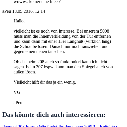
woww.. keiner eine Idee ?
aPeu
18.05.2016, 12:14
Hallo,
vielleicht ist es noch von Interesse. Bei unserem 5008
muss man die Innenverkleidung von der Tür entfernen
und kann dann mit einer 13er Langnuß (wirklich lang)
die Schraube lösen. Danach nur noch rausziehen und
gegen einen neuen tauschen.
Ob das beim 208 auch so funktioniert kann ich nicht
sagen. beim 207 bspw. kann man den Spiegel auch von
außen lösen.
Vielleicht hilft dir das ja ein wenig.
VG
aPeu
Das könnte dich auch interessieren:
Peugeot 208 Forum Wie findet Ihr den neuen 208!!!
2 Beiträge •