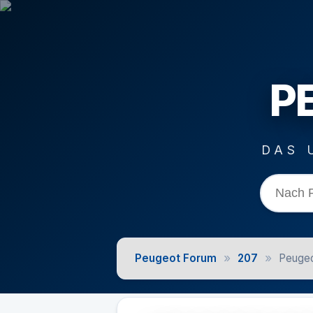
P
DAS 
»
»
Peugeot Forum
207
Peugeo