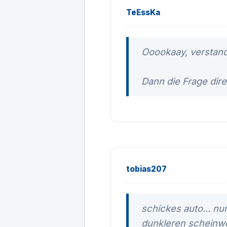
TeEssKa
Ooookaay, verstand
Dann die Frage dire
tobias207
schickes auto... nur
dunkleren scheinwe