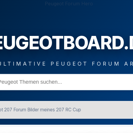
EUGEOTBOARD.
ULTIMATIVE PEUGEOT FORUM A
t 207 Forum Bilder meines 207 RC Cup