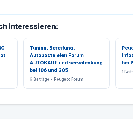
ch interessieren:
40
Tuning, Bereifung,
Peug
rot
Autobasteleien Forum
Info
AUTOKAUF und servolenkung
bei 
bei 106 und 205
1 Bei
6 Beiträge • Peugeot Forum