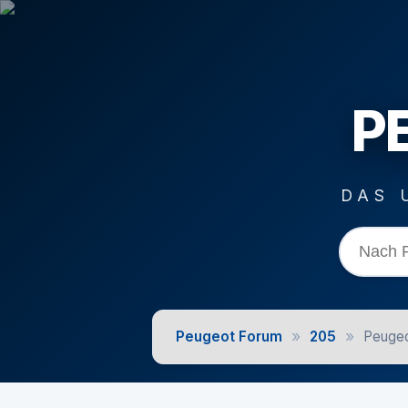
P
DAS 
»
»
Peugeot Forum
205
Peugeo