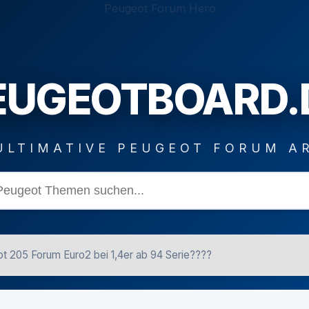
EUGEOTBOARD.
ULTIMATIVE PEUGEOT FORUM A
t 205 Forum Euro2 bei 1,4er ab 94 Serie????