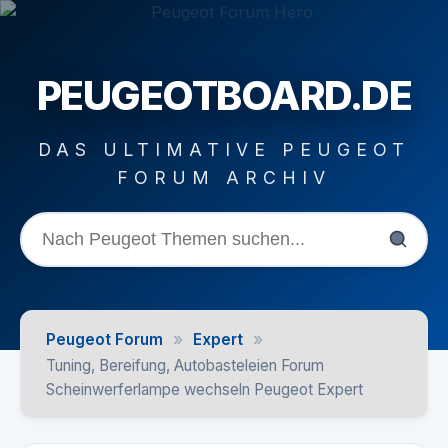
PEUGEOTBOARD.DE
DAS ULTIMATIVE PEUGEOT
FORUM ARCHIV
»
»
Peugeot Forum
Expert
Tuning, Bereifung, Autobasteleien Forum
Scheinwerferlampe wechseln Peugeot Expert