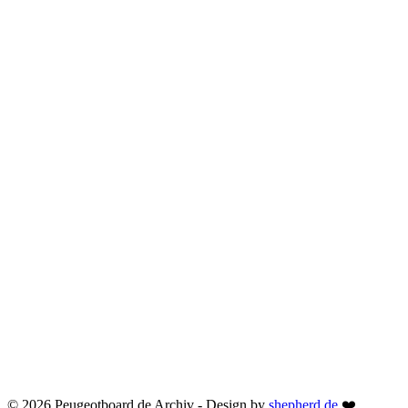
© 2026 Peugeotboard.de Archiv - Design by
shepherd.de
❤️