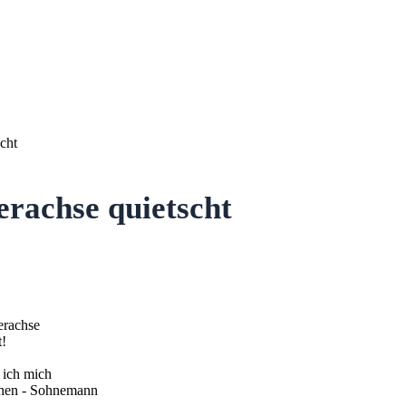
cht
rachse quietscht
erachse
t!
 ich mich
sehen - Sohnemann