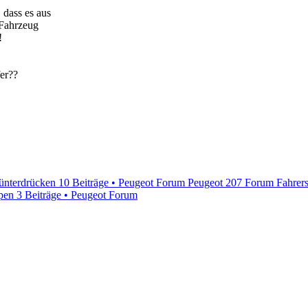
 dass es aus
m Fahrzeug
!
er??
ünterdrücken
10 Beiträge • Peugeot Forum
Peugeot 207 Forum Fahrersei
pen
3 Beiträge • Peugeot Forum