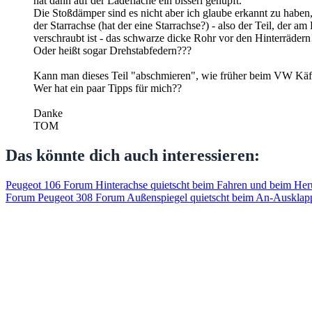
hat dann auf der Ladefläche ein bisserl gehüpft.
Die Stoßdämper sind es nicht aber ich glaube erkannt zu haben,
der Starrachse (hat der eine Starrachse?) - also der Teil, der a
verschraubt ist - das schwarze dicke Rohr vor den Hinterrädern
Oder heißt sogar Drehstabfedern???
Kann man dieses Teil "abschmieren", wie früher beim VW Käf
Wer hat ein paar Tipps für mich??
Danke
TOM
Das könnte dich auch interessieren:
Peugeot 106 Forum Hinterachse quietscht beim Fahren und beim Her
Forum
Peugeot 308 Forum Außenspiegel quietscht beim An-Ausklap