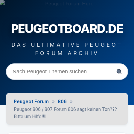
PEUGEOTBOARD.DE
DAS ULTIMATIVE PEUGEOT
FORUM ARCHIV
»
»
Peugeot Forum
806
Peugeot 806 / 807 Forum 806 sagt keinen Ton???
Bitte um Hilfe!!!!