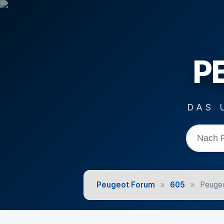
P
DAS 
»
»
Peugeot Forum
605
Peugeo