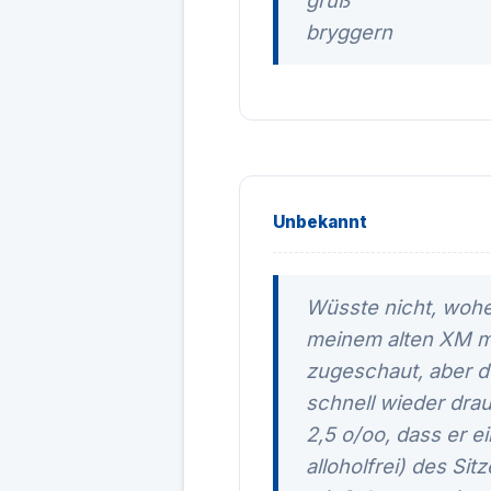
gruß
bryggern
Unbekannt
Wüsste nicht, wohe
meinem alten XM mal
zugeschaut, aber d
schnell wieder dra
2,5 o/oo, dass er e
alloholfrei) des Sit