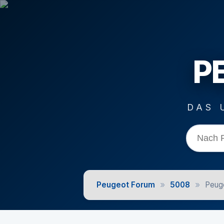
P
DAS 
»
»
Peugeot Forum
5008
Peuge