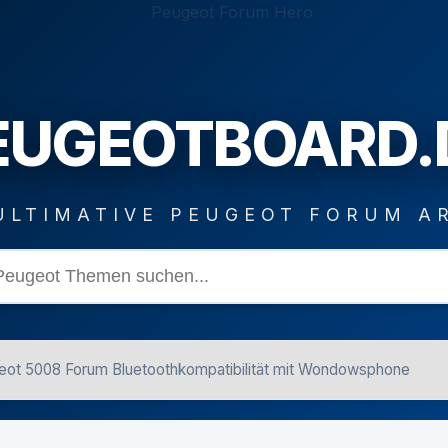
EUGEOTBOARD.
ULTIMATIVE PEUGEOT FORUM A
ot 5008 Forum Bluetoothkompatibilität mit Wondowsphone