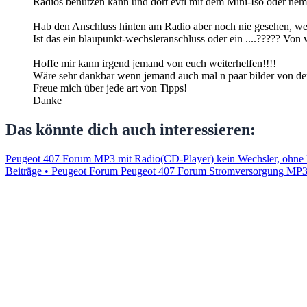
Radios benutzen kann und dort evtl mit dem Mini-Iso oder ne
Hab den Anschluss hinten am Radio aber noch nie gesehen, we
Ist das ein blaupunkt-wechsleranschluss oder ein ....????? Von 
Hoffe mir kann irgend jemand von euch weiterhelfen!!!!
Wäre sehr dankbar wenn jemand auch mal n paar bilder von der
Freue mich über jede art von Tipps!
Danke
Das könnte dich auch interessieren:
Peugeot 407 Forum MP3 mit Radio(CD-Player) kein Wechsler, ohne 
Beiträge • Peugeot Forum
Peugeot 407 Forum Stromversorgung MP3