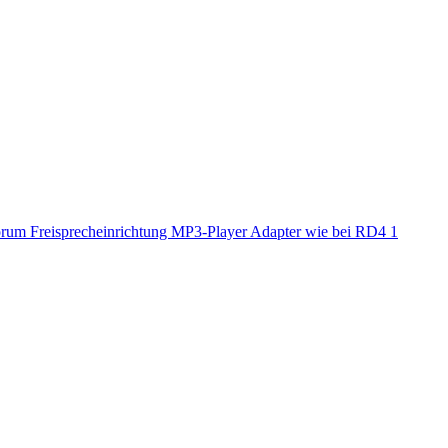
rum Freisprecheinrichtung MP3-Player Adapter wie bei RD4
1