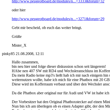
http://www.peugeotboard.de/modules/n...=3333&forum=32
oder hier
http://www.peugeotboard.de/modules/n...=3271&forum=29
Gebt mir bescheid, ob euch das weiter bringt.
Grüße
Mister_X
pinky85
21.08.2008, 12:11
Hallo zusammen,
bin neu hier und folge dieser diskussion schon seit längerem!
HAbe nen 407 SW mit RD4 und Wechsleranschluss im Koffer
Da mein Radio keine mp3's ließt hab ich mir nach einigem hin
weiternutzen wollte, habe ich mich für eine Phatbox mit 20 GB
Diese wird im Kofferraum verbaut und über den Wechsler ansch
Da die Phatbox aber original nur für Audi und VW ist habe ich
Der Vorbesitzer hat den Original Phatboxstecker auf einen Mini
Nun bin ich am überlegen ob es einen Adapter gibt, der den M