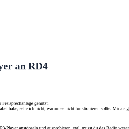
yer an RD4
 Freisprechanlage genutzt.
l habe, sehe ich nicht, warum es nicht funktionieren sollte. Mir als g
3-Player anstöpseln und ausprobieren, evtl. musst du das Radio wesent