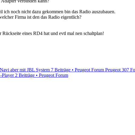
m Adapter verbinden kann?
il ich noch nicht dazu gekommen bin das Radio auszubauen.
welcher Firma ist den das Radio eigentlich?
 Rückseite eines RD4 hat und evtl mal nen schaltplan!
Navi aber mit JBL System
7 Beiträge • Peugeot Forum
Peugeot 307 Fo
-Player
2 Beiträge • Peugeot Forum