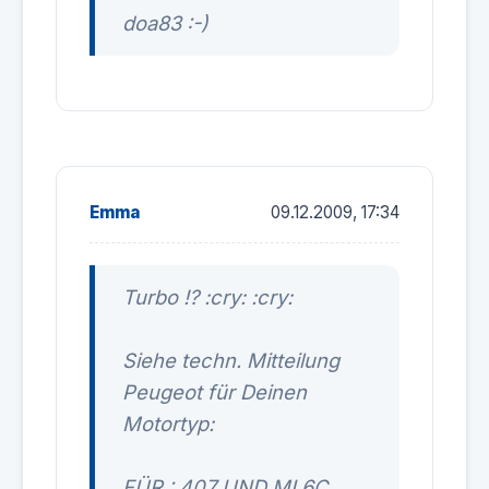
doa83 :-)
Emma
09.12.2009, 17:34
Turbo !? :cry: :cry:
Siehe techn. Mitteilung
Peugeot für Deinen
Motortyp:
FÜR : 407 UND ML6C