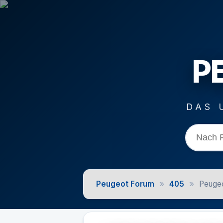
P
DAS 
»
»
Peugeot Forum
405
Peugeo