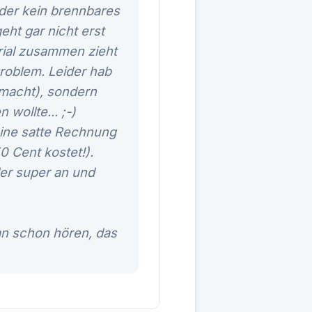
eider kein brennbares
eht gar nicht erst
erial zusammen zieht
roblem. Leider hab
emacht), sondern
wollte... ;-)
eine satte Rechnung
0 Cent kostet!).
der super an und
man schon hören, das