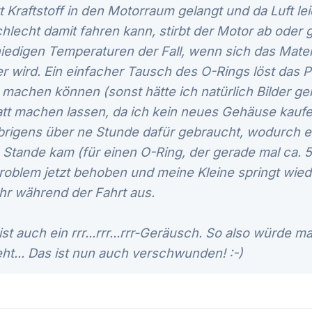
tt Kraftstoff in den Motorraum gelangt und da Luft l
chlecht damit fahren kann, stirbt der Motor ab oder g
i niedigen Temperaturen der Fall, wenn sich das Mat
r wird. Ein einfacher Tausch des O-Rings löst das P
t machen können (sonst hätte ich natürlich Bilder g
tt machen lassen, da ich kein neues Gehäuse kaufen 
übrigens über ne Stunde dafür gebraucht, wodurch 
 Stande kam (für einen O-Ring, der gerade mal ca. 5
Problem jetzt behoben und meine Kleine springt wie
hr während der Fahrt aus.
ist auch ein rrr...rrr...rrr-Geräusch. So also würde 
eht... Das ist nun auch verschwunden! :-)