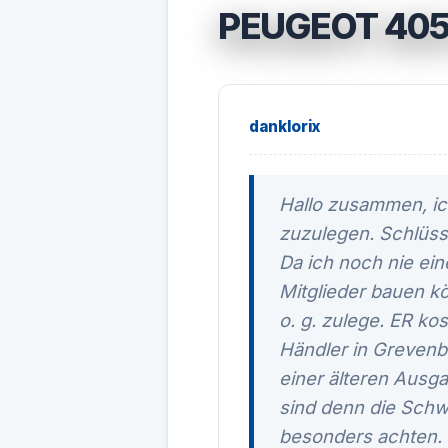
PEUGEOT 40
danklorix
Hallo zusammen, ich
zuzulegen. Schlüs
Da ich noch nie ein
Mitglieder bauen kö
o. g. zulege. ER k
Händler in Grevenbr
einer älteren Ausg
sind denn die Sch
besonders achten. 