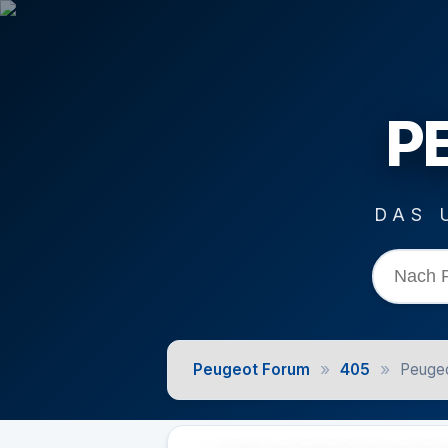
P
DAS 
»
»
Peugeot Forum
405
Peugeo