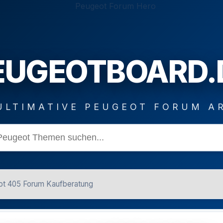
EUGEOTBOARD.
ULTIMATIVE PEUGEOT FORUM A
t 405 Forum Kaufberatung