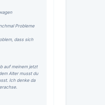
rwagen
anchmal Probleme
roblem, dass sich
ab auf meinem jetzt
 dem Alter musst du
sst. Ich denke da
erachse.