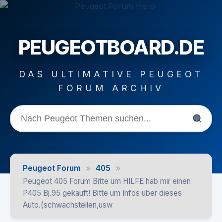
PEUGEOTBOARD.DE
DAS ULTIMATIVE PEUGEOT
FORUM ARCHIV
»
»
Peugeot Forum
405
Peugeot 405 Forum Bitte um HILFE hab mir einen
P405 Bj.95 gekauft! Bitte um Infos über dieses
Auto.(schwachstellen,usw