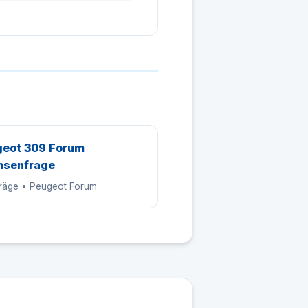
eot 309 Forum
msenfrage
träge • Peugeot Forum