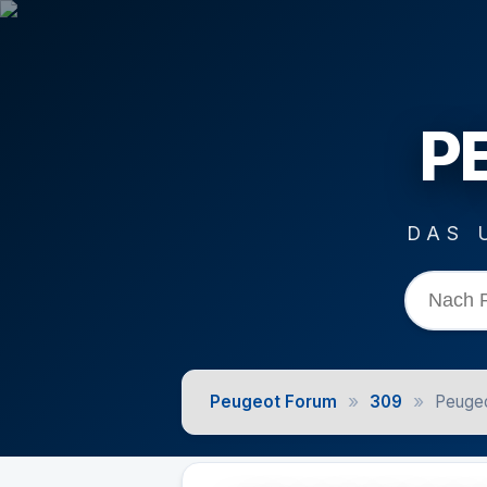
P
DAS 
»
»
Peugeot Forum
309
Peugeo