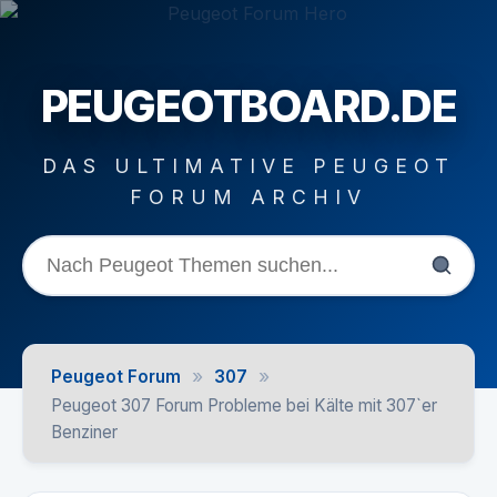
PEUGEOTBOARD.DE
DAS ULTIMATIVE PEUGEOT
FORUM ARCHIV
»
»
Peugeot Forum
307
Peugeot 307 Forum Probleme bei Kälte mit 307`er
Benziner