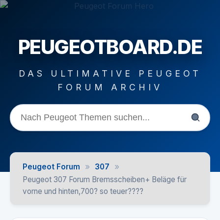
PEUGEOTBOARD.DE
DAS ULTIMATIVE PEUGEOT
FORUM ARCHIV
»
»
Peugeot Forum
307
Peugeot 307 Forum Bremsscheiben+ Beläge für
vorne und hinten,700? so teuer????