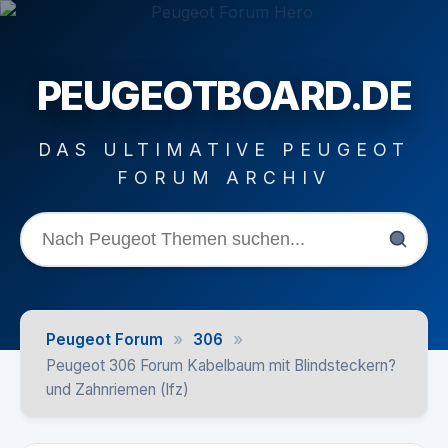
PEUGEOTBOARD.DE
DAS ULTIMATIVE PEUGEOT
FORUM ARCHIV
»
»
Peugeot Forum
306
Peugeot 306 Forum Kabelbaum mit Blindsteckern?
und Zahnriemen (lfz)