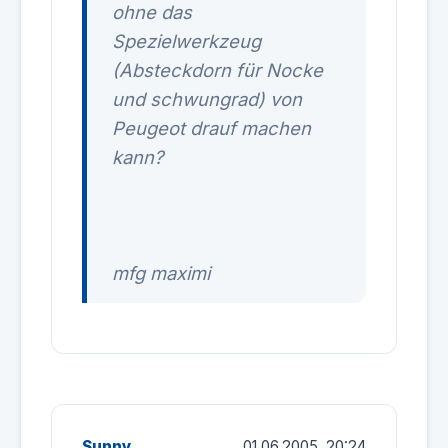
ohne das
Spezielwerkzeug
(Absteckdorn für Nocke
und schwungrad) von
Peugeot drauf machen
kann?
mfg maximi
Sunny
01.06.2005, 20:24