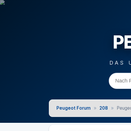
P
DAS 
»
»
Peugeot Forum
208
Peugeo