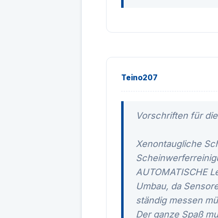
Teino207
Vorschriften für d
Xenontaugliche Sc
Scheinwerferreini
AUTOMATISCHE Leuc
Umbau, da Sensore
ständig messen mü
Der ganze Spaß mu