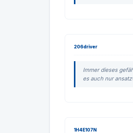
206driver
Immer dieses gefähr
es auch nur ansatzw
1H4E107N