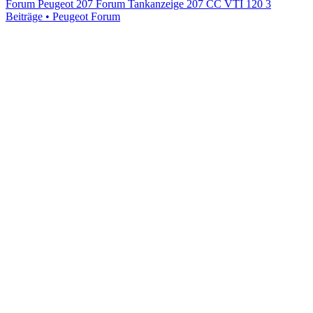
Forum
Peugeot 207 Forum Tankanzeige 207 CC VTI 120
3
Beiträge • Peugeot Forum