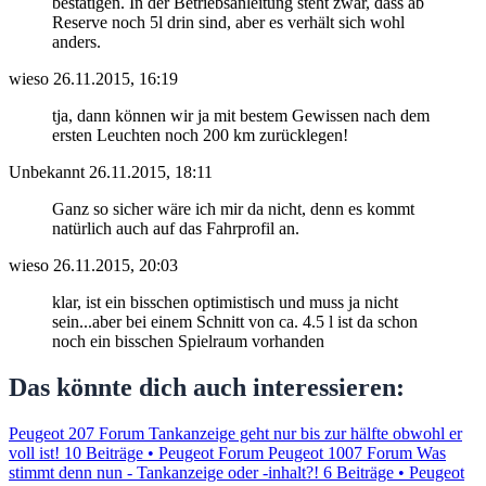
bestätigen. In der Betriebsanleitung steht zwar, dass ab
Reserve noch 5l drin sind, aber es verhält sich wohl
anders.
wieso
26.11.2015, 16:19
tja, dann können wir ja mit bestem Gewissen nach dem
ersten Leuchten noch 200 km zurücklegen!
Unbekannt
26.11.2015, 18:11
Ganz so sicher wäre ich mir da nicht, denn es kommt
natürlich auch auf das Fahrprofil an.
wieso
26.11.2015, 20:03
klar, ist ein bisschen optimistisch und muss ja nicht
sein...aber bei einem Schnitt von ca. 4.5 l ist da schon
noch ein bisschen Spielraum vorhanden
Das könnte dich auch interessieren:
Peugeot 207 Forum Tankanzeige geht nur bis zur hälfte obwohl er
voll ist!
10 Beiträge • Peugeot Forum
Peugeot 1007 Forum Was
stimmt denn nun - Tankanzeige oder -inhalt?!
6 Beiträge • Peugeot