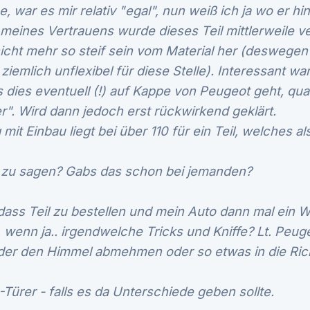
, war es mir relativ "egal", nun weiß ich ja wo er h
meines Vertrauens wurde dieses Teil mittlerweile ve
icht mehr so steif sein vom Material her (deswegen
ziemlich unflexibel für diese Stelle). Interessant wa
 dies eventuell (!) auf Kappe von Peugeot geht, quas
r". Wird dann jedoch erst rückwirkend geklärt.
it Einbau liegt bei über 110 für ein Teil, welches al
 zu sagen? Gabs das schon bei jemanden?
dass Teil zu bestellen und mein Auto dann mal ein
 wenn ja.. irgendwelche Tricks und Kniffe? Lt. Peu
er den Himmel abmehmen oder so etwas in die Ric
-Türer - falls es da Unterschiede geben sollte.