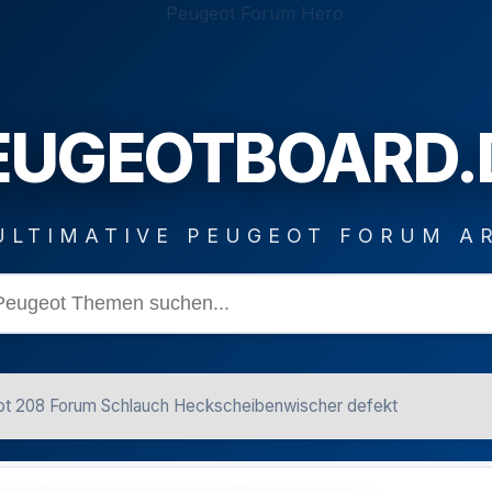
EUGEOTBOARD.
ULTIMATIVE PEUGEOT FORUM A
t 208 Forum Schlauch Heckscheibenwischer defekt