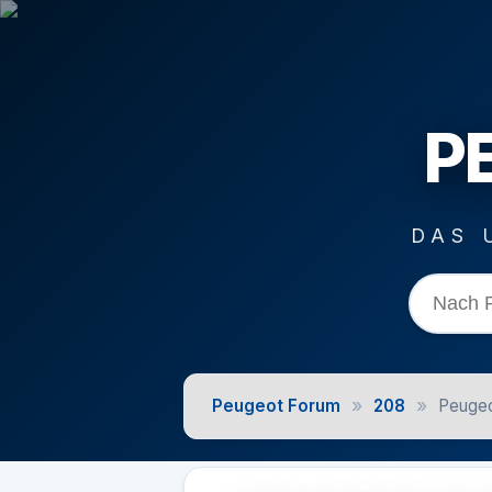
P
DAS 
»
»
Peugeot Forum
208
Peugeo