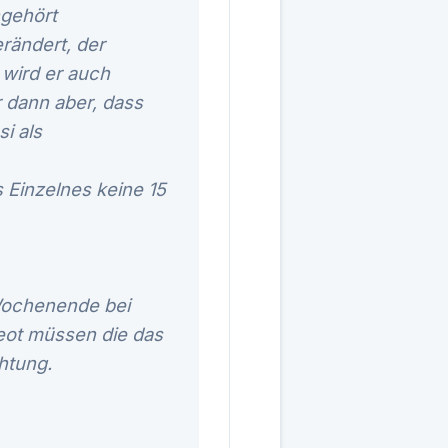
ingehört
rändert, der
 wird er auch
r dann aber, dass
i als
s Einzelnes keine 15
 Wochenende bei
geot müssen die das
htung.