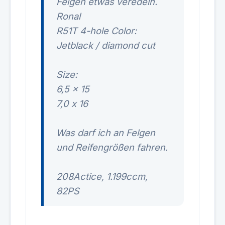
Felgen etwas veredeln.
Ronal
R51T 4-hole Color:
Jetblack / diamond cut
Size:
6,5 x 15
7,0 x 16
Was darf ich an Felgen
und Reifengrößen fahren.
208Actice, 1.199ccm,
82PS