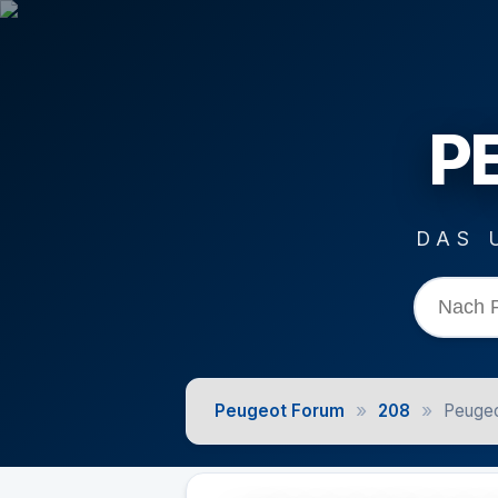
P
DAS 
»
»
Peugeot Forum
208
Peugeo