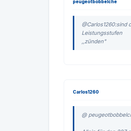
peugeotbobbelche
@Carlos1260:sind d
Leistungsstufen
,,zünden"
Carlos1260
@ peugeotbobbelc