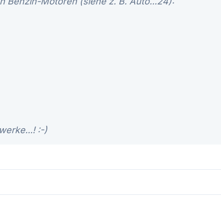
an Benzin-Motoren (siehe z. B. Auto...24):
erke...! :-)