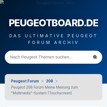
PEUGEOTBOARD.DE
DAS ULTIMATIVE PEUGEOT
FORUM ARCHIV
»
»
Peugeot Forum
208
Peugeot 208 Forum Meine Meinung zum
"Multimedia"-System (Touchscreen)